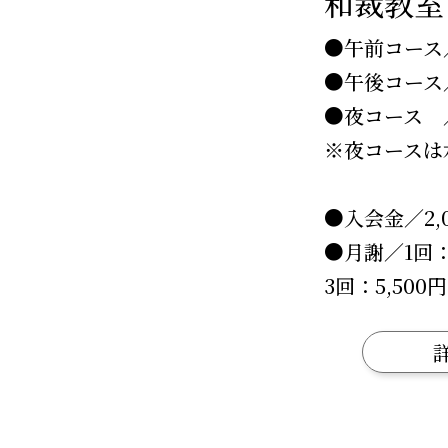
和裁教室
●午前コース／ 
●午後コース／1
●夜コース ／1
※夜コースは
●入会金／2,
●月謝／1回：2
3回：5,500